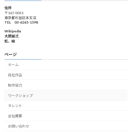
住所
〒167-0031
東京都杉並区本天沼
TEL 03-6265-1598
Wikipedia
大原誠弍
虹、結
ページ
ホーム
自社作品
制作協力
ワークショップ
タレント
会社概要
お問い合わせ