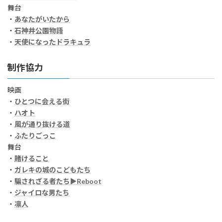
舞台
・
あなたがいたから
・
石神井公園物語
・
天使になったドラキュラ
制作協力
映画
・
ひとつに会える街
・
ハオト
・
風が通り抜ける道
・
ふたりごっこ
舞台
・
賭けること
・
ガレキの城のこどもたち
・
騙されざる者たち▶Reboot
・
ジャイロな男たち
・
凛人